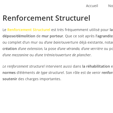
Accueil
No
Renforcement Structurel
Le
Re
nforcement Structu
rel
est très fréquemment utilisé pour
la
dépose/démolition
de
mur porteur
.
Que ce soit après
l’agrandi
ou complet d’un mur ou
d’une baie
/ouverture déjà existante, no
création
d’une
extension,
la pose
d’une véranda, d’une verrière
ou po
d’une mezzanine
ou
d’une trémie/ouverture de plancher.
Le renforcement structurel
intervient aussi dans
la
réhabilitation
e
normes
d’éléments
de type structurel
. Son rôle est de venir
renfor
soutenir
des charges importantes.
Faire un devis