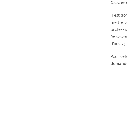
Oeuvre»
q
Il est d
mettre v
professi
(assuran
d’ouvrag
Pour cel
demande