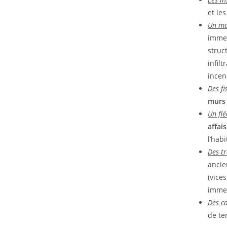
et le
Un ma
immeu
struc
infil
incen
Des fi
murs
Un flé
affai
l’habi
Des t
ancie
(vice
imme
Des c
de te