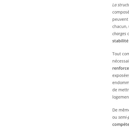
La
struct
composée
peuvent
chacun, 
charges
d
stabilité
Tout com
nécessai
renforce
exposées
endommag
de mettr
logement
De même
ou
semi-
compét