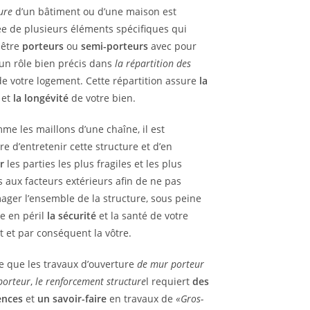
ure
d’un bâtiment ou d’une maison est
 de plusieurs éléments spécifiques qui
 être
porteurs
ou
semi-porteurs
avec pour
un rôle bien précis dans
la répartition des
e votre logement. Cette répartition assure
la
et
la
longévité
de votre bien.
me les maillons d’une chaîne, il est
re d’entretenir cette structure et d’en
r
les parties les plus fragiles et les plus
 aux facteurs extérieurs afin de ne pas
er l’ensemble de la structure, sous peine
e en péril
la
sécurité
et la santé de votre
 et par conséquent la vôtre.
 que les travaux d’ouverture
de mur porteur
porteur
,
le renforcement structure
l requiert
des
ences
et
un savoir-faire
en travaux de
«Gros-