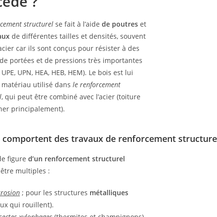
cédé ?
cement structurel
se fait à l’aide
de
poutres
et
aux
de différentes tailles et densités, souvent
acier car ils sont conçus pour résister à des
de portées et de pressions très importantes
, UPE, UPN, HEA, HEB, HEM). Le bois est lui
 matériau utilisé dans
le renforcement
l
, qui peut être combiné avec l’acier (toiture
her principalement).
, comportent des travaux de renforcement structure
de figure
d’un
renforcement structurel
être multiples :
rrosion
; pour les structures
métalliques
ux qui rouillent).
nsectes xylophages
(thermites et champignons)