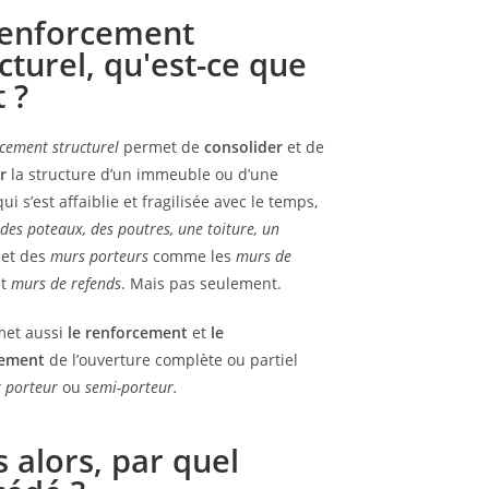
renforcement
cturel, qu'est-ce que
t ?
cement structurel
permet de
consolider
et de
r
la structure d’un immeuble ou d’une
i s’est affaiblie et fragilisée avec le temps,
des poteaux, des poutres, une toiture, un
et des
murs
porteurs
comme les
murs de
t
murs de
refends
. Mais pas seulement.
met aussi
le
renforcement
et
le
ement
de l’ouverture complète ou partiel
r
porteur
ou
semi-porteur.
 alors, par quel