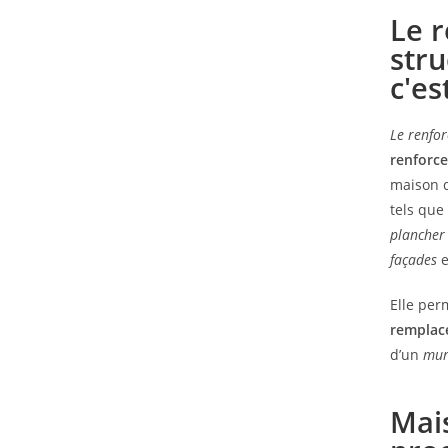
Le 
stru
c'es
Le
renfor
renforce
maison qu
tels que
plancher
façades
e
Elle per
remplac
d’un
mu
Mais