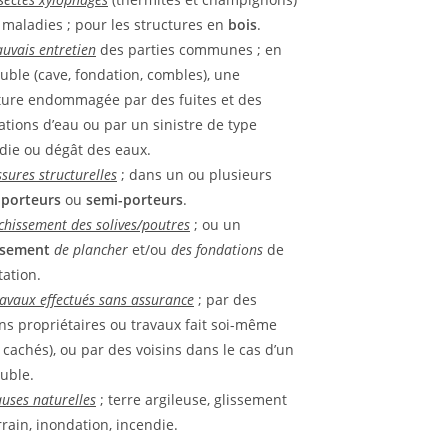
s maladies ; pour les structures en
bois
.
uvais entretien
des parties communes ; en
ble (cave, fondation, combles), une
ture endommagée par des fuites et des
trations d’eau ou par un sinistre de type
die ou dégât des eaux.
ssures structurelles
; dans un ou plusieurs
porteurs
ou
semi-porteurs
.
chissement des solives/poutres
; ou un
ssement
de
plancher
et/ou
des
fondations
de
tation.
ravaux effectués sans assurance
; par des
ns propriétaires ou travaux fait soi-même
s cachés), ou par des voisins dans le cas d’un
uble.
auses naturelles
; terre argileuse, glissement
rrain, inondation, incendie.