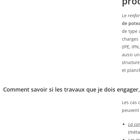
pro
Le
renfor
de
pote
de type 
charges 
(IPE, IPN
aussi un
structure
et planc
Comment savoir si les travaux que je dois engager
Les cas 
peuvent 
La co
(méta
Les i